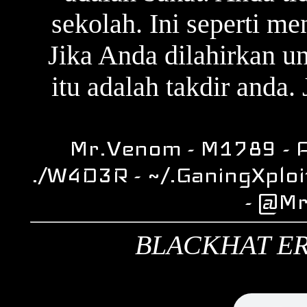
sekolah. Ini seperti m
Jika Anda dilahirkan u
itu adalah takdir anda. 
Mr.Venom - M1789 - A
./W4D3R - ~/.GaningXploi
- @M
BLACKHAT ER