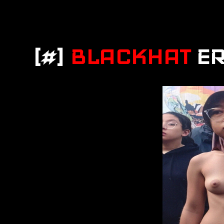
[#]
BLACKHAT
E