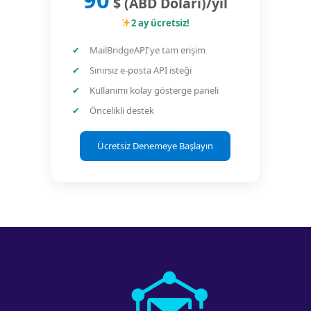
$ (ABD Doları)
/yıl
2 ay ücretsiz!
MailBridgeAPI'ye tam erişim
Sınırsız e-posta API isteği
Kullanımı kolay gösterge paneli
Öncelikli destek
Ücretsiz Denemeye Başlayın