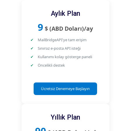
Aylık Plan
9
$ (ABD Doları)
/ay
MailBridgeAPI'ye tam erişim
Sınırsız e-posta API isteği
Kullanımı kolay gösterge paneli
Öncelikli destek
Ücretsiz Denemeye Başlayın
Yıllık Plan
90