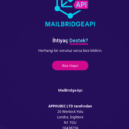
İhtiyaç
Destek?
Herhangi bir sorunuz varsa bize bildirin.
Bize Ulaşın
MailBridgeApi
APPHUBIC LTD tarafından
20 Wenlock Yolu
Londra, İngiltere
N1 7GU
16438256