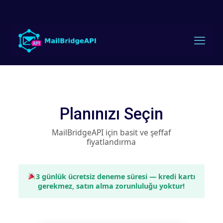
Planınızı Seçin
MailBridgeAPI için basit ve şeffaf
fiyatlandırma
3 günlük ücretsiz deneme süresi — kredi kartı
gerekmez, satın alma zorunluluğu yoktur!